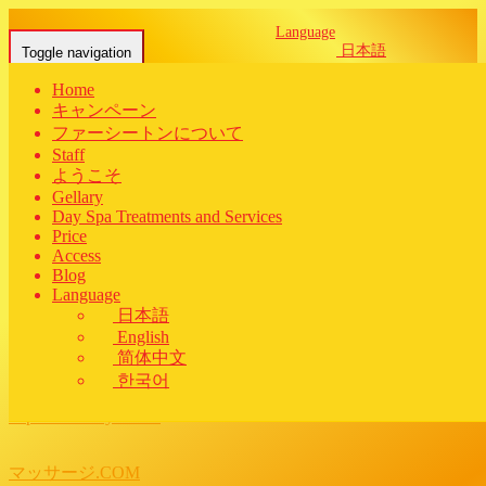
Language
日本語
Toggle navigation
English
简体中文
Home
한국어
link
キャンペーン
ファーシートンについて
Staff
sabai
ようこそ
2018年10月18日
Gellary
タイマッサージ
Day Spa Treatments and Services
Price
Home
-
タイマッサージ
-
lin…
Access
Blog
サイト登録宣伝AUL
Language
日本語
English
https://thai-kosiki.net/
简体中文
한국어
http://www.ekiten.jp/charge/advtop/
https://navitokyo.com/
マッサージ.COM