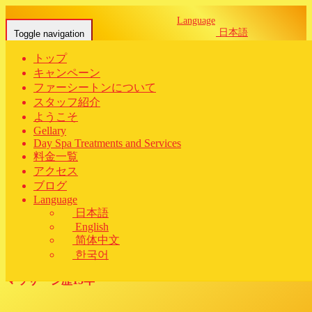
Language
日本語
Toggle navigation
English
简体中文
トップ
한국어
Home
-
Mee…
キャンペーン
ファーシートンについて
スタッフ紹介
スタッフ紹介
ようこそ
Gellary
Day Spa Treatments and Services
料金一覧
アクセス
ブログ
Language
日本語
English
简体中文
ミキ
한국어
マッサージ歴15年